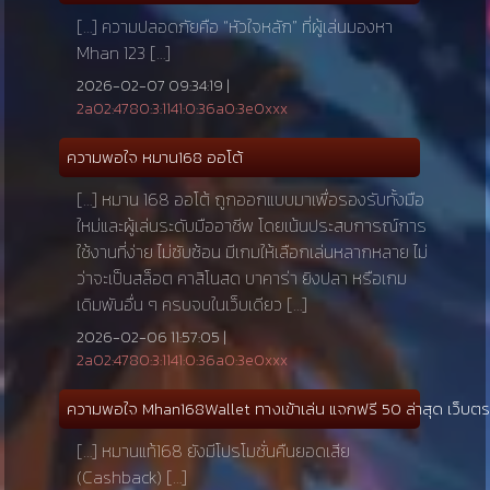
[…] ความปลอดภัยคือ “หัวใจหลัก” ที่ผู้เล่นมองหา
Mhan 123 […]
2026-02-07 09:34:19 |
2a02:4780:3:1141:0:36a0:3e0xxx
ความพอใจ หมาน168 ออโต้
[…] หมาน 168 ออโต้ ถูกออกแบบมาเพื่อรองรับทั้งมือ
ใหม่และผู้เล่นระดับมืออาชีพ โดยเน้นประสบการณ์การ
ใช้งานที่ง่าย ไม่ซับซ้อน มีเกมให้เลือกเล่นหลากหลาย ไม่
ว่าจะเป็นสล็อต คาสิโนสด บาคาร่า ยิงปลา หรือเกม
เดิมพันอื่น ๆ ครบจบในเว็บเดียว […]
2026-02-06 11:57:05 |
2a02:4780:3:1141:0:36a0:3e0xxx
ความพอใจ Mhan168Wallet ทางเข้าเล่น แจกฟรี 50 ล่าสุด เว็บตร
[…] หมานแท้168 ยังมีโปรโมชั่นคืนยอดเสีย
(Cashback) […]